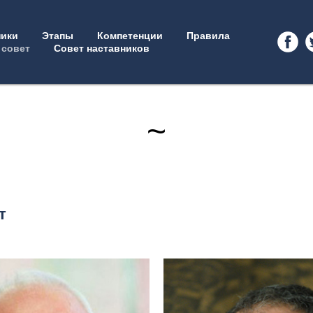
ники
Этапы
Компетенции
Правила
совет
Совет наставников
~
т