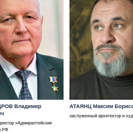
РОВ Владимир
АТАЯНЦ Максим Борис
ич
заслуженный архитектор и ху
ректор «Адмиралтейские
й РФ