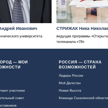
Андрей Иванович
СТРИЖАК Ника Никола
ехнического университета
ведущая программы «Открыта
телеканала «78»
ГОРОД — МОИ
РОССИЯ — СТРАНА
ОЖНОСТИ
ВОЗМОЖНОСТЕЙ
Лидеры России
Мой Дагестан
учают участники
Новая Высота
тельный совет
Команда Сахалинской области
аставников